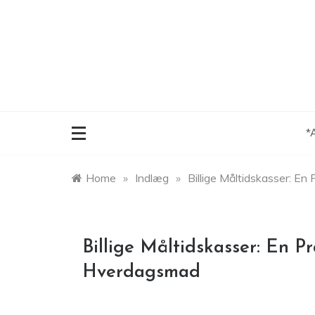
Skip
to
content
*
Home
»
Indlæg
»
Billige Måltidskasser: E
Billige Måltidskasser: En P
Hverdagsmad