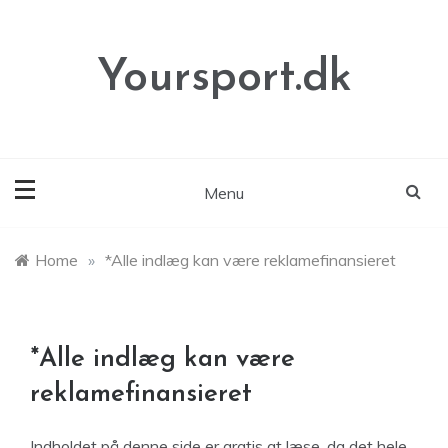
Skip
to
content
Yoursport.dk
Menu
Home
»
*Alle indlæg kan være reklamefinansieret
*Alle indlæg kan være
reklamefinansieret
Indholdet på denne side er gratis at læse, da det hele